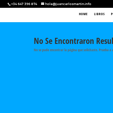
+34 647 396 874
hola@juancarlosmartin.info
HOME
LIBROS
P
No Se Encontraron Resu
No se pudo encontrar la página que solicitaste. Prueba a 