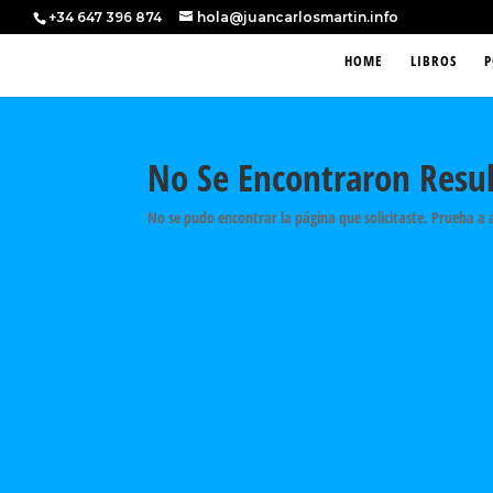
+34 647 396 874
hola@juancarlosmartin.info
HOME
LIBROS
P
No Se Encontraron Resu
No se pudo encontrar la página que solicitaste. Prueba a 