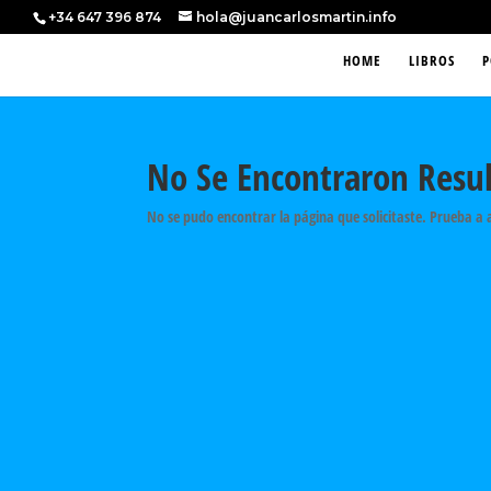
+34 647 396 874
hola@juancarlosmartin.info
HOME
LIBROS
P
No Se Encontraron Resu
No se pudo encontrar la página que solicitaste. Prueba a 