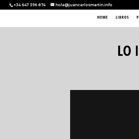
+34 647 396 874
hola@juancarlosmartin.info
HOME
LIBROS
P
LO 